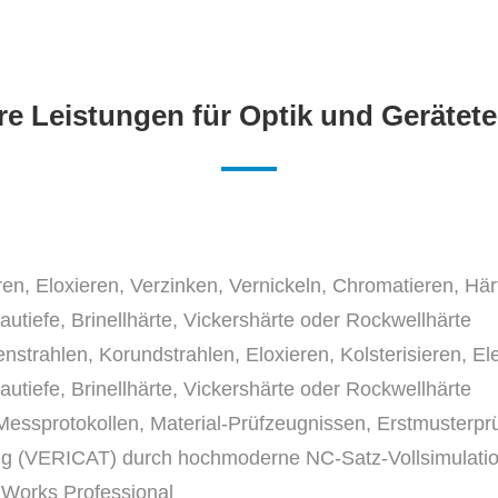
e Leistungen für Optik und Gerätet
 Eloxieren, Verzinken, Vernickeln, Chromatieren, Härten,
autiefe, Brinellhärte, Vickershärte oder Rockwellhärte
trahlen, Korundstrahlen, Eloxieren, Kolsterisieren, Elek
autiefe, Brinellhärte, Vickershärte oder Rockwellhärte
essprotokollen, Material-Prüfzeugnissen, Erstmusterpr
ung (VERICAT) durch hochmoderne NC-Satz-Vollsimulat
Works Professional