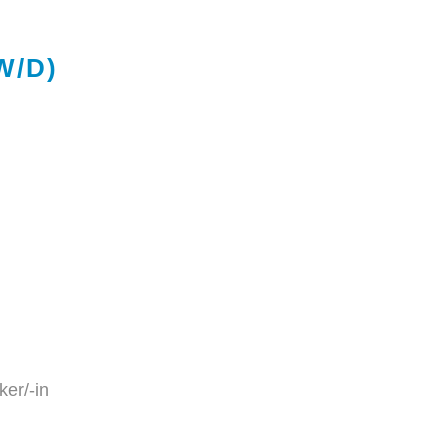
W/D)
er/-in