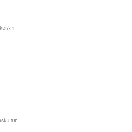
er/-in
skultur.