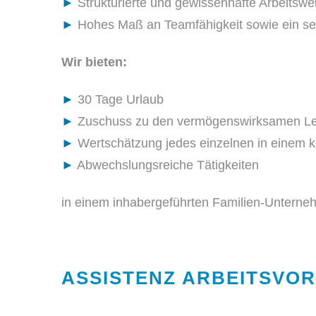
►
Strukturierte und gewissenhafte Arbeitswe
►
Hohes Maß an Teamfähigkeit sowie ein sel
Wir bieten:
►
30 Tage Urlaub
►
Zuschuss zu den vermögenswirksamen Le
►
Wertschätzung jedes einzelnen in einem ko
►
Abwechslungsreiche Tätigkeiten
in einem inhabergeführten Familien-Unterneh
ASSISTENZ ARBEITSVOR